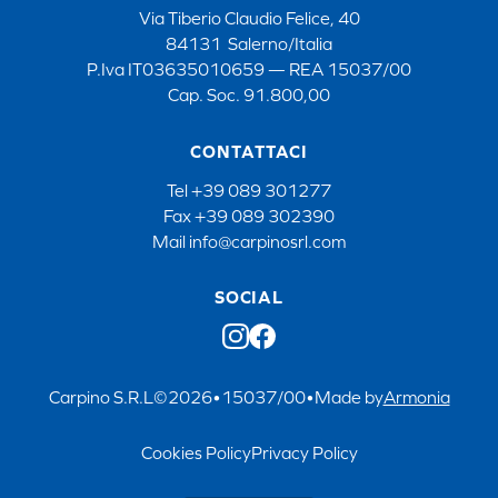
Via Tiberio Claudio Felice, 40
84131 Salerno/Italia
P.Iva IT03635010659 — REA 15037/00
Cap. Soc. 91.800,00
CONTATTACI
Tel
+39 089 301277
Fax
+39 089 302390
Mail
info@carpinosrl.com
SOCIAL
Carpino S.R.L
©
2026
•
15037/00
•
Made by
Armonia
Cookies Policy
Privacy Policy