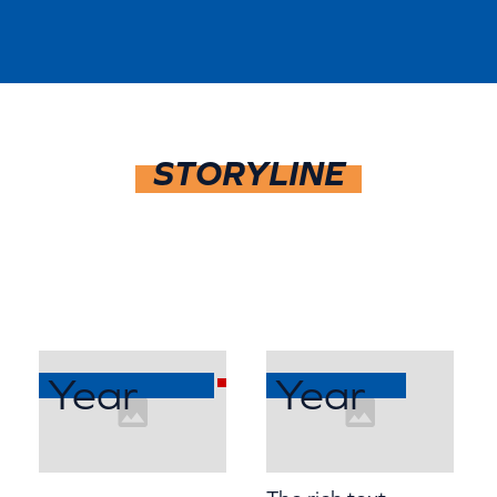
STORYLINE
Year
Year
HEADING