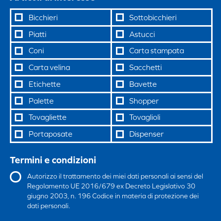
Bicchieri
Sottobicchieri
Piatti
Astucci
Coni
Carta stampata
Carta velina
Sacchetti
Etichette
Bavette
Palette
Shopper
Tovagliette
Tovaglioli
Portaposate
Dispenser
Termini e condizioni
Autorizzo il trattamento dei miei dati personali ai sensi del
Regolamento UE 2016/679 ex Decreto Legislativo 30
giugno 2003, n. 196 Codice in materia di protezione dei
dati personali.