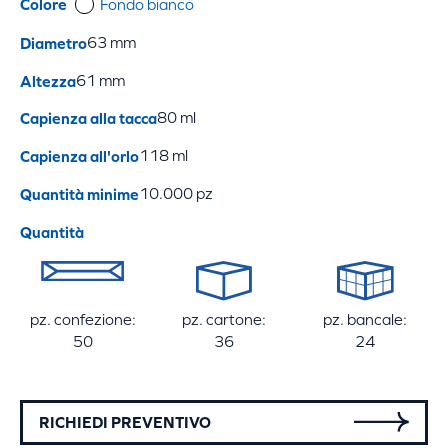
Colore
Fondo bianco
Diametro
63 mm
Altezza
61 mm
Capienza alla tacca
80 ml
Capienza all'orlo
118 ml
Quantità minime
10.000 pz
Quantità
pz. confezione:
pz. cartone:
pz. bancale:
50
36
24
RICHIEDI PREVENTIVO