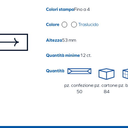
Colori stampa
Fino a 4
Colore
Traslucido
Altezza
53 mm
Quantità minime
12 ct.
Quantità
pz. confezione:
pz. cartone:
pz. 
50
84