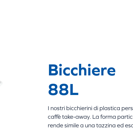
ertificazioni
Contatti
Bicchiere
88L
I nostri bicchierini di plastica per
caffè take-away. La forma partic
rende simile a una tazzina ed esa