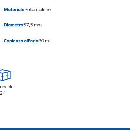
Materiale
Polipropilene
Diametro
57,5 mm
Capienza all'orlo
80 ml
bancale:
24