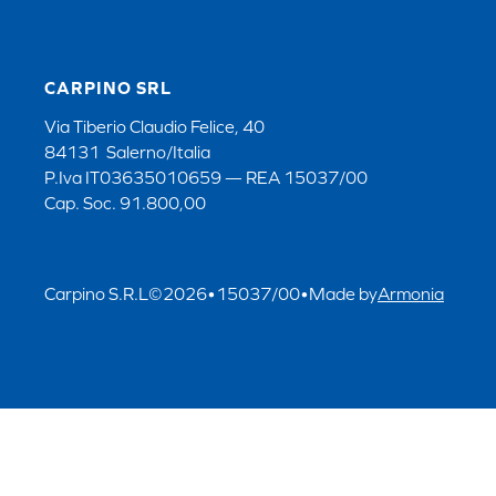
CARPINO SRL
Via Tiberio Claudio Felice, 40
84131 Salerno/Italia
P.Iva IT03635010659 — REA 15037/00
Cap. Soc. 91.800,00
Carpino S.R.L
©
2026
•
15037/00
•
Made by
Armonia