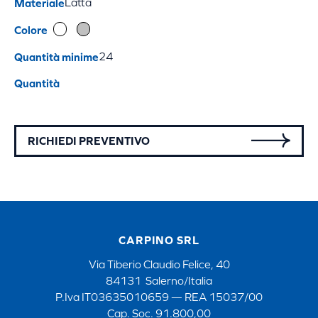
Materiale
Latta
Colore
Quantità minime
24
Quantità
RICHIEDI PREVENTIVO
CARPINO SRL
Via Tiberio Claudio Felice, 40
84131 Salerno/Italia
P.Iva IT03635010659 — REA 15037/00
Cap. Soc. 91.800,00