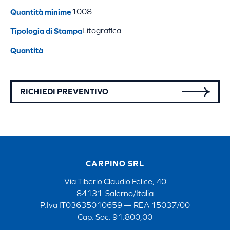
Quantità minime
1008
Tipologia di Stampa
Litografica
Quantità
RICHIEDI PREVENTIVO
CARPINO SRL
Via Tiberio Claudio Felice, 40
84131 Salerno/Italia
P.Iva IT03635010659 — REA 15037/00
Cap. Soc. 91.800,00