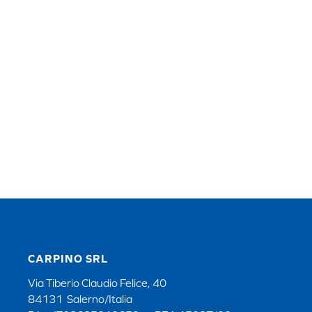
CARPINO SRL
Via Tiberio Claudio Felice, 40
84131 Salerno/Italia