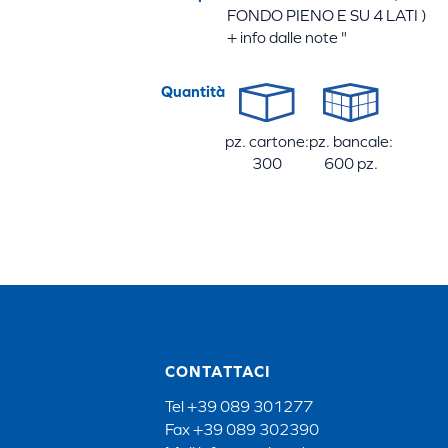
FONDO PIENO E SU 4 LATI )
+ info dalle note "
Quantità
pz. cartone:
pz. bancale:
300
600 pz.
CONTATTACI
Tel
+39 089 301277
Fax
+39 089 302390