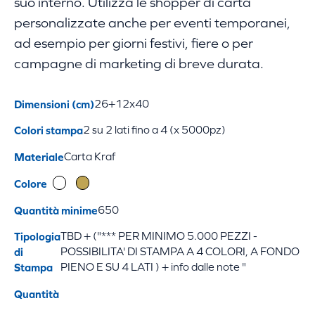
suo interno. Utilizza le shopper di carta
personalizzate anche per eventi temporanei,
ad esempio per giorni festivi, fiere o per
campagne di marketing di breve durata.
Dimensioni (cm)
26+12x40
Colori stampa
2 su 2 lati fino a 4 (x 5000pz)
Materiale
Carta Kraf
Colore
Quantità minime
650
Tipologia
TBD + ("*** PER MINIMO 5.000 PEZZI -
di
POSSIBILITA' DI STAMPA A 4 COLORI, A FONDO
Stampa
PIENO E SU 4 LATI ) + info dalle note "
Quantità