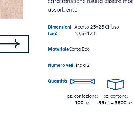
caratteristiche risulta essere m
assorbente.
Dimensioni
Aperto 25x25 Chiuso
(cm)
12,5x12,5
Materiale
Carta Eco
Numero veli
Fino a 2
Quantità
pz. confezione:
pz. cartone:
100
pz.
36
cf. =
3600
pz