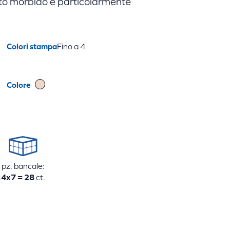
olto morbido e particolarmente
Colori stampa
Fino a 4
Colore
pz. bancale:
.
4x7 = 28
ct.