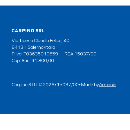
CARPINO SRL
Via Tiberio Claudio Felice, 40
84131 Salerno/Italia
P.Iva IT03635010659 — REA 15037/00
Cap. Soc. 91.800,00
Carpino S.R.L
©
2026
•
15037/00
•
Made by
Armonia