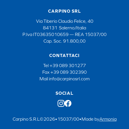
CARPINO SRL
Via Tiberio Claudio Felice, 40
84131 Salerno/Italia
P.Iva IT03635010659 — REA 15037/00
Cap. Soc. 91.800,00
CONTATTACI
Tel
+39 089 301277
Fax
+39 089 302390
Mail
info@carpinosrl.com
SOCIAL
Carpino S.R.L
©
2026
•
15037/00
•
Made by
Armonia