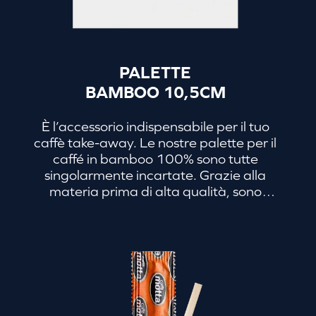
PALETTE
BAMBOO 10,5CM
È l’accessorio indispensabile per il tuo
caffè take-away. Le nostre palette per il
caffé in bamboo 100% sono tutte
singolarmente incartate. Grazie alla
materia prima di alta qualità, sono
biodegradabili e più robuste rispetto ai
bastoncini in plastica tradizionali. Sono
disponibili in diversi formati, per adattarsi
al bicchiere da caffè o da cappuccino.