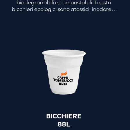
biodegradabili e compostabili. I nostri
bicchieri ecologici sono atossici, inodore e
vanno gettati nell’umido. Resistono alle
alte temperature: per questo sono perfetti
per il tuo caffè d’asporto che rispetta
l’ambiente!
BICCHIERE
88L