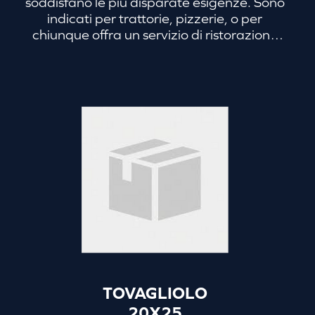
soddisfano le più disparate esigenze. Sono
indicati per trattorie, pizzerie, o per
chiunque offra un servizio di ristorazione
veloce. In particolare, la versione a due
veli, rende il tovagliolo personalizzato con
logo o altri dettagli, adatto al servizio
d’asporto e al catering. È il tovagliolo che
accontenta i clienti più frettolosi, che
vogliono consumare il pasto in tempi brevi,
e allo stesso tempo costituisce un segno
distintivo per il tuo locale.
TOVAGLIOLO
20X25