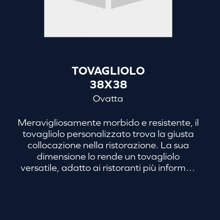
TOVAGLIOLO
38X38
Ovatta
Meravigliosamente morbido e resistente, il
tovagliolo personalizzato trova la giusta
collocazione nella ristorazione. La sua
dimensione lo rende un tovagliolo
versatile, adatto ai ristoranti più informali
come a quelli più sofisticati. Nessun
ristorante o servizio di consegna a
domicilio può farne a meno se vuole farsi
ricordare!