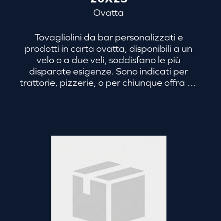
Ovatta
Tovagliolini da bar personalizzati e
prodotti in carta ovatta, disponibili a un
velo o a due veli, soddisfano le più
disparate esigenze. Sono indicati per
trattorie, pizzerie, o per chiunque offra un
servizio di ristorazione veloce. In
particolare, la versione a due veli, rende il
tovagliolo personalizzato con logo o altri
dettagli, adatto al servizio d’asporto e al
catering. È il tovagliolo che accontenta i
clienti più frettolosi, che vogliono
consumare il pasto in tempi brevi, e allo
stesso tempo costituisce un segno
distintivo per il tuo locale.